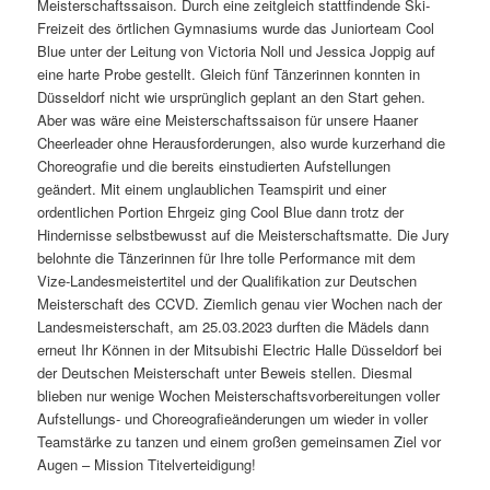
Meisterschaftssaison. Durch eine zeitgleich stattfindende Ski-
Freizeit des örtlichen Gymnasiums wurde das Juniorteam Cool
Blue unter der Leitung von Victoria Noll und Jessica Joppig auf
eine harte Probe gestellt. Gleich fünf Tänzerinnen konnten in
Düsseldorf nicht wie ursprünglich geplant an den Start gehen.
Aber was wäre eine Meisterschaftssaison für unsere Haaner
Cheerleader ohne Herausforderungen, also wurde kurzerhand die
Choreografie und die bereits einstudierten Aufstellungen
geändert. Mit einem unglaublichen Teamspirit und einer
ordentlichen Portion Ehrgeiz ging Cool Blue dann trotz der
Hindernisse selbstbewusst auf die Meisterschaftsmatte. Die Jury
belohnte die Tänzerinnen für Ihre tolle Performance mit dem
Vize-Landesmeistertitel und der Qualifikation zur Deutschen
Meisterschaft des CCVD. Ziemlich genau vier Wochen nach der
Landesmeisterschaft, am 25.03.2023 durften die Mädels dann
erneut Ihr Können in der Mitsubishi Electric Halle Düsseldorf bei
der Deutschen Meisterschaft unter Beweis stellen. Diesmal
blieben nur wenige Wochen Meisterschaftsvorbereitungen voller
Aufstellungs- und Choreografieänderungen um wieder in voller
Teamstärke zu tanzen und einem großen gemeinsamen Ziel vor
Augen – Mission Titelverteidigung!