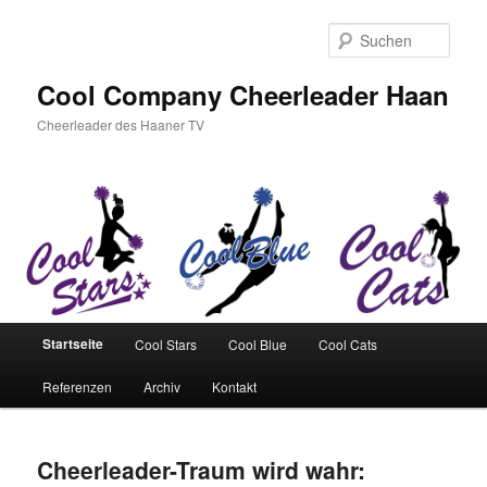
Zum
Zum
Inhalt
sekundären
Such
wechseln
Inhalt
wechseln
Cool Company Cheerleader Haan
Cheerleader des Haaner TV
Hauptmenü
Startseite
Cool Stars
Cool Blue
Cool Cats
Referenzen
Archiv
Kontakt
Cheerleader-Traum wird wahr: